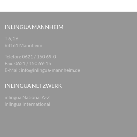
INLINGUA MANNHEIM
T 6, 26
68161 Mannheim
Telefon: 0621 / 150 69-0
Fax: 0621 / 150 69-15
E-Mail:
info@inlingua-mannheim.de
INLINGUA NETZWERK
inlingua National A-Z
inlingua International