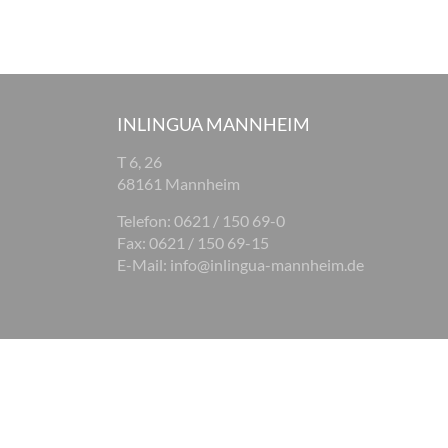
INLINGUA MANNHEIM
T 6, 26
68161 Mannheim
Telefon: 0621 / 150 69-0
Fax: 0621 / 150 69-15
E-Mail:
info@inlingua-mannheim.de
© 2026 inlingua Mannheim
Impressum
Datenschutz