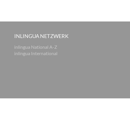
INLINGUA NETZWERK
inlingua National A-Z
inlingua International
Cookie Einstellungen
AGB