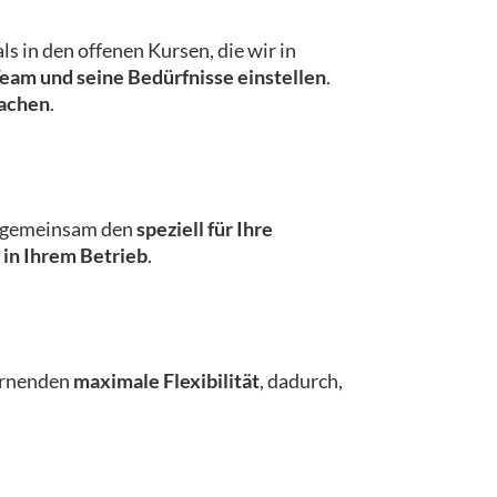
als in den offenen Kursen, die wir in
Team und seine Bedürfnisse einstellen
.
machen
.
r gemeinsam den
speziell für Ihre
 in Ihrem Betrieb
.
Lernenden
maximale Flexibilität
, dadurch,