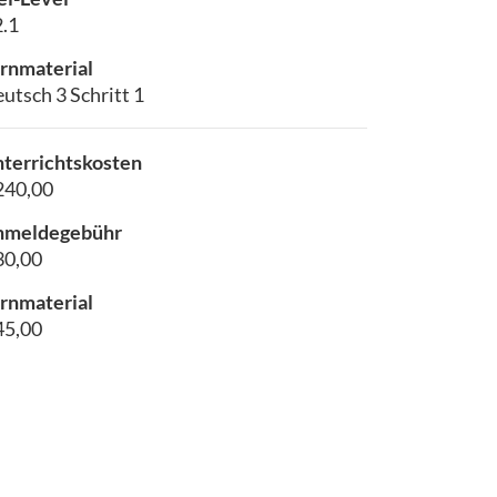
.1
rnmaterial
utsch 3 Schritt 1
terrichtskosten
240,00
nmeldegebühr
30,00
rnmaterial
45,00