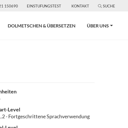
21 150690
EINSTUFUNGSTEST
KONTAKT
SUCHE
DOLMETSCHEN & ÜBERSETZEN
ÜBER UNS
nheiten
6
art-Level
.2 - Fortgeschrittene Sprachverwendung
el-Level