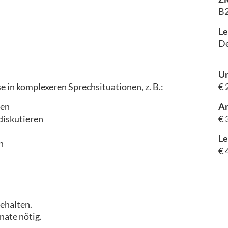
B2
Le
De
Un
e in komplexeren Sprechsituationen, z. B.:
€ 
gen
A
diskutieren
€ 
Le
n
€ 
ehalten.
nate nötig.