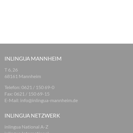
INLINGUA MANNHEIM
T 6, 26
68161 Mannheim
Telefon: 0621 / 150 69-0
Fax: 0621 / 150 69-15
E-Mail:
info@inlingua-mannheim.de
INLINGUA NETZWERK
inlingua National A-Z