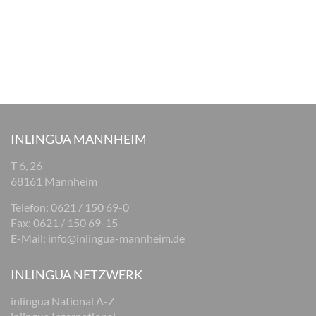
INLINGUA MANNHEIM
T 6, 26
68161 Mannheim
Telefon: 0621 / 150 69-0
Fax: 0621 / 150 69-15
E-Mail:
info@inlingua-mannheim.de
INLINGUA NETZWERK
inlingua National A-Z