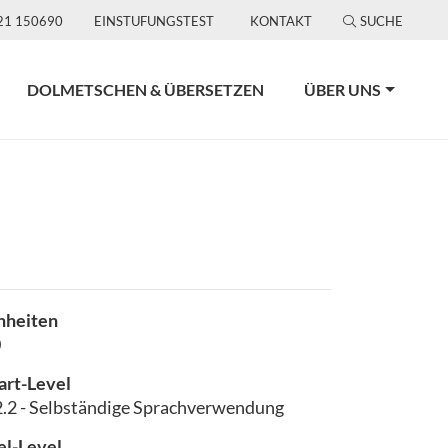
21 150690
EINSTUFUNGSTEST
KONTAKT
SUCHE
DOLMETSCHEN & ÜBERSETZEN
ÜBER UNS
nheiten
0
art-Level
.2 - Selbständige Sprachverwendung
el-Level