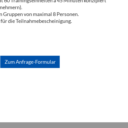
t 60 Trainingseinheiten à 45 Minuten konzipiert
lnehmern).
inen Gruppen von maximal 8 Personen.
 für die Teilnahmebescheinigung.
Zum Anfrage-Formular