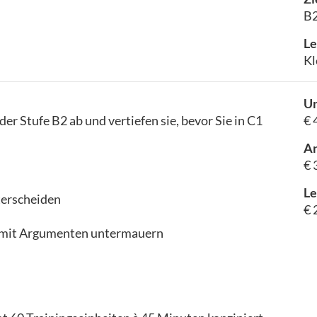
B
Le
Kl
Un
er Stufe B2 ab und vertiefen sie, bevor Sie in C1
€ 
A
€ 
Le
terscheiden
€ 
d mit Argumenten untermauern