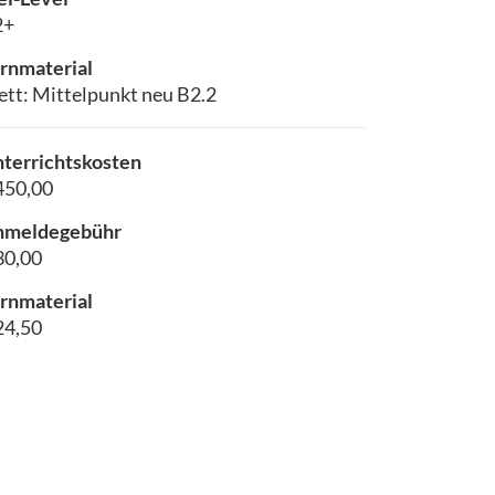
2+
rnmaterial
ett: Mittelpunkt neu B2.2
terrichtskosten
450,00
nmeldegebühr
30,00
rnmaterial
24,50